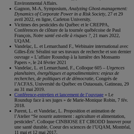
Environmental Affairs.
Gagnon, M-A, Symposium,
Analyzing Ghost-management:
Dynamics of Corporate Power in a Risk Society
, 27 et 29
avril 2022, en ligne, Carleton University.
Victimes des pesticides du Québec et le CREPPA,
Conférences de clôture de la tournée québécoise de Paul
François,
Notre santé est-elle à risques ?,
21 mars 2022,
UQAM.
Vandelac, L. et Lemarchand F., Webinaire international avec
Gilles-Éric Séralini sur ses travaux de recherche et son dernier
ouvrage « L’affaire Roundup à la lumière des Monsanto
Papers », le 24 février 2021
Vandelac, L. et Lemarchand, F., Colloque 605 –
Urgences
planétaires, énergétiques et agroalimentaires: enjeux de
recherches, de politiques et de démocratie
, Congrès de
l’ACFAS, Université du Québec en Outaouais, Gatineau, 29
au 31 mai 2019.
Conférence-entretien et lancement de l’ouvrage
« Le
Roundup face à ses juges » de Marie-Monique Robin, 7 fév.
2018.
Parent, L. et Vandelac, L. Proposition et animation de
l’Atelier “Se nourrir autrement : agriculture et alimentation,
pesticides”. Colloque CINBIOSE ET CIRODD Innover pour
une santé durable, Coeur des sciences de l’UQAM, Montréal,
11 mai et 12 mai 2017.