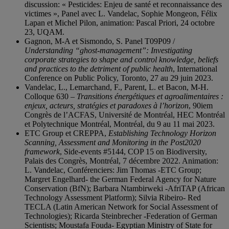
discussion: « Pesticides: Enjeu de santé et reconnaissance des
victimes », Panel avec L. Vandelac, Sophie Mongeon, Félix
Lapan et Michel Pilon, animation: Pascal Priori, 24 octobre
23, UQAM.
Gagnon, M-A et Sismondo, S. Panel T09P09 /
Understanding “ghost-management”: Investigating
corporate strategies to shape and control knowledge, beliefs
and practices to the detriment of public health
, International
Conference on Public Policy, Toronto, 27 au 29 juin 2023.
Vandelac, L., Lemarchand, F., Parent, L. et Bacon, M-H.
Colloque 630 –
Transitions énergétiques et agroalimentaires :
enjeux, acteurs, stratégies et paradoxes à l’horizon
, 90iem
Congrès de l’ACFAS, Université de Montréal, HEC Montréal
et Polytechnique Montréal, Montréal, du 9 au 11 mai 2023.
ETC Group et CREPPA,
Establishing Technology Horizon
Scanning, Assessment and Monitoring in the Post2020
framework
, Side-events #5144, COP 15 on Biodiversity,
Palais des Congrès, Montréal, 7 décembre 2022. Animation:
L. Vandelac, Conférenciers: Jim Thomas -ETC Group;
Margret Engelhard- the German Federal Agency for Nature
Conservation (BfN); Barbara Ntambirweki -AfriTAP (African
Technology Assessment Platform); Silvia Ribeiro- Red
TECLA (Latin American Network for Social Assessment of
Technologies); Ricarda Steinbrecher -Federation of German
Scientists; Moustafa Fouda- Egyptian Ministry of State for