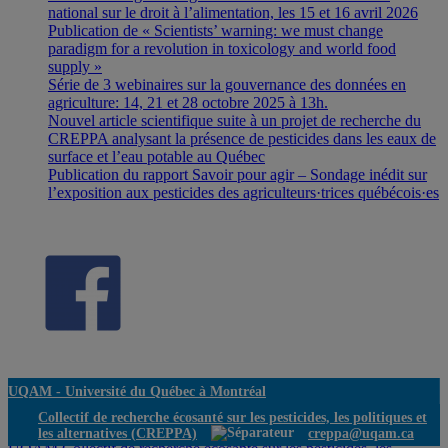
national sur le droit à l’alimentation, les 15 et 16 avril 2026
Publication de « Scientists’ warning: we must change
paradigm for a revolution in toxicology and world food
supply »
Série de 3 webinaires sur la gouvernance des données en
agriculture: 14, 21 et 28 octobre 2025 à 13h.
Nouvel article scientifique suite à un projet de recherche du
CREPPA analysant la présence de pesticides dans les eaux de
surface et l’eau potable au Québec
Publication du rapport Savoir pour agir – Sondage inédit sur
l’exposition aux pesticides des agriculteurs·trices québécois·es
UQAM -
Université du Québec à Montréal
Collectif de recherche écosanté sur les pesticides, les politiques et
les alternatives (CREPPA)
creppa@uqam.ca