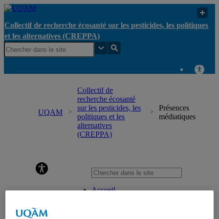
Collectif de recherche écosanté sur les pesticides, les politiques
et les alternatives (CREPPA)
Collectif de
recherche écosanté
sur les pesticides, les
Présences
UQAM
politiques et les
médiatiques
alternatives
(CREPPA)
Collectif de recherche écosanté sur les pesticides, les
politiques et les alternatives (CREPPA)
Accueil
Équipe
Direction, coordination et professionnels de recherche
Membres réguliers