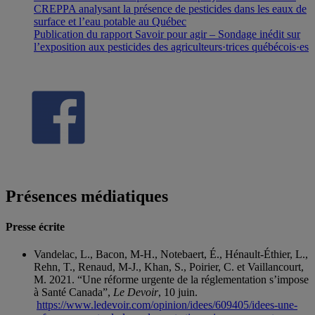
CREPPA analysant la présence de pesticides dans les eaux de
surface et l’eau potable au Québec
Publication du rapport Savoir pour agir – Sondage inédit sur
l’exposition aux pesticides des agriculteurs·trices québécois·es
Présences médiatiques
Presse écrite
Vandelac, L., Bacon, M-H., Notebaert, É., Hénault-Éthier, L.,
Rehn, T., Renaud, M-J., Khan, S., Poirier, C. et Vaillancourt,
M. 2021. “Une réforme urgente de la réglementation s’impose
à Santé Canada”,
Le Devoir
, 10 juin.
https://www.ledevoir.com/opinion/idees/609405/idees-une-