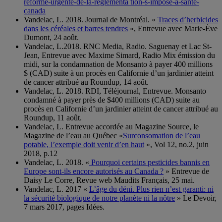
reforme-urgente-de-la-reglementa tion-s-impose-a-sante-
canada
Vandelac, L. 2018. Journal de Montréal. «
Traces d’herbicides
dans les céréales et barres tendres
», Entrevue avec Marie-Ève
Dumont, 24 août.
Vandelac, L.2018. RNC Media, Radio. Saguenay et Lac St-
Jean, Entrevue avec Maxime Simard, Radio Mix émission du
midi, sur la condamnation de Monsanto à payer 400 millions
$ (CAD) suite à un procès en Californie d’un jardinier atteint
de cancer attribué au Roundup, 14 août.
Vandelac, L. 2018. RDI, Téléjournal, Entrevue. Monsanto
condamné à payer près de $400 millions (CAD) suite au
procès en Californie d’un jardinier atteint de cancer attribué au
Roundup, 11 août.
Vandelac, L. Entrevue accordée au Magazine Source, le
Magazine de l’eau au Québec «
Surconsomation de l’eau
potable, l’exemple doit venir d’en haut
», Vol 12, no.2, juin
2018, p.12
Vandelac, L. 2018. «
Pourquoi certains pesticides bannis en
Europe sont-ils encore autorisés au Canada ?
» Entrevue de
Daisy Le Corre, Revue web Maudits Français, 25 mai.
Vandelac, L. 2017 «
L’âge du déni. Plus rien n’est garanti: ni
la sécurité biologique de notre planète ni la nôtre
» Le Devoir,
7 mars 2017, pages Idées.