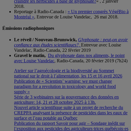
craindre les herbicides à base de glyphosate?
« , 2 janvier
2018.
Reportage à Radio-Canada :
« Un premier congrès VégéBio à
Montréal »
, Entrevue de Louise Vandelac, 26 mai 2018.
Émissions radiophoniques
Le réveil / Nouveau-Brunswick,
Glyphosate : peut-on avoir
confiance aux études scientifiques?,
Entrevue avec Louise
Vandelac, Radio-Canada, 22 février 2019
Gravel le matin,
Du glyphosate dans nos aliments, le point
avec Louise Vandelac
, Radio-Canada, 20 février 2019 (7h24)
Atelier sur l’agroécologie et la biodiversité au Sommet
national sur le droit à l’alimentation, les 15 et 16 avril 2026
Publication de « Scientists’ warning: we must change
paradigm for a revolution in toxicology and world food
supply »
Série de 3 webinaires sur la gouvernance des données en
agriculture: 14, 21 et 28 octobre 2025 à 13h.
Nouvel article scientifique suite à un projet de recherche du
CREPPA analysant la présence de pesticides dans les eaux de
surface et l’eau potable au Québec
Publication du rapport Savoir pour agir – Sondage inédit sur
l’exposition aux pesticides des agriculteurs·trices québécois·es