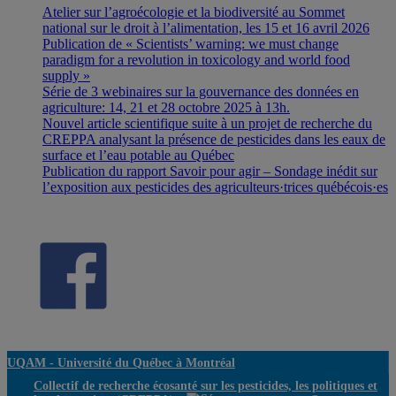
Atelier sur l’agroécologie et la biodiversité au Sommet
national sur le droit à l’alimentation, les 15 et 16 avril 2026
Publication de « Scientists’ warning: we must change
paradigm for a revolution in toxicology and world food
supply »
Série de 3 webinaires sur la gouvernance des données en
agriculture: 14, 21 et 28 octobre 2025 à 13h.
Nouvel article scientifique suite à un projet de recherche du
CREPPA analysant la présence de pesticides dans les eaux de
surface et l’eau potable au Québec
Publication du rapport Savoir pour agir – Sondage inédit sur
l’exposition aux pesticides des agriculteurs·trices québécois·es
UQAM -
Université du Québec à Montréal
Collectif de recherche écosanté sur les pesticides, les politiques et