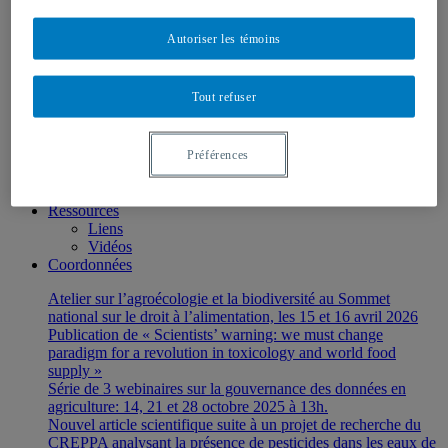
Stagiaires et étudiant-e-s
Membres OBNL
Autoriser les témoins
Recherches
Axes de recherches
Projets de recherche
Tout refuser
Activités de diffusion
Publications
Conférences
Préférences
Organisation de colloques, conférences et séminaires
Balados
Présences médiatiques
Ressources
Liens
Vidéos
Coordonnées
Atelier sur l’agroécologie et la biodiversité au Sommet
national sur le droit à l’alimentation, les 15 et 16 avril 2026
Publication de « Scientists’ warning: we must change
paradigm for a revolution in toxicology and world food
supply »
Série de 3 webinaires sur la gouvernance des données en
agriculture: 14, 21 et 28 octobre 2025 à 13h.
Nouvel article scientifique suite à un projet de recherche du
CREPPA analysant la présence de pesticides dans les eaux de