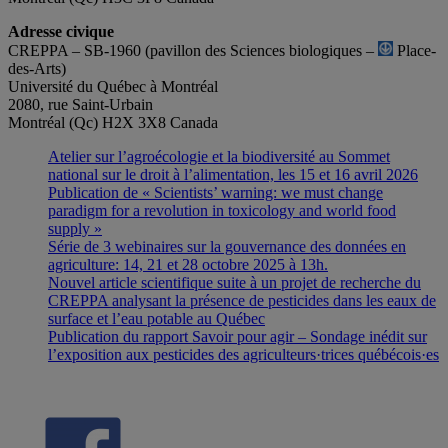
Adresse civique
CREPPA – SB-1960 (pavillon des Sciences biologiques –
Place-
des-Arts)
Université du Québec à Montréal
2080, rue Saint-Urbain
Montréal (Qc) H2X 3X8 Canada
Atelier sur l’agroécologie et la biodiversité au Sommet
national sur le droit à l’alimentation, les 15 et 16 avril 2026
Publication de « Scientists’ warning: we must change
paradigm for a revolution in toxicology and world food
supply »
Série de 3 webinaires sur la gouvernance des données en
agriculture: 14, 21 et 28 octobre 2025 à 13h.
Nouvel article scientifique suite à un projet de recherche du
CREPPA analysant la présence de pesticides dans les eaux de
surface et l’eau potable au Québec
Publication du rapport Savoir pour agir – Sondage inédit sur
l’exposition aux pesticides des agriculteurs·trices québécois·es