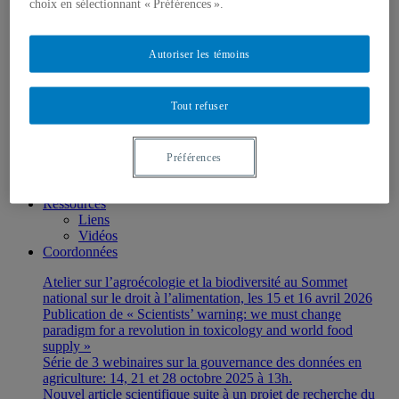
choix en sélectionnant « Préférences ».
Membres associés
Stagiaires et étudiant-e-s
Membres OBNL
Autoriser les témoins
Recherches
Axes de recherches
Projets de recherche
Tout refuser
Activités de diffusion
Publications
Conférences
Organisation de colloques, conférences et séminaires
Préférences
Balados
Présences médiatiques
Ressources
Liens
Vidéos
Coordonnées
Atelier sur l’agroécologie et la biodiversité au Sommet
national sur le droit à l’alimentation, les 15 et 16 avril 2026
Publication de « Scientists’ warning: we must change
paradigm for a revolution in toxicology and world food
supply »
Série de 3 webinaires sur la gouvernance des données en
agriculture: 14, 21 et 28 octobre 2025 à 13h.
Nouvel article scientifique suite à un projet de recherche du