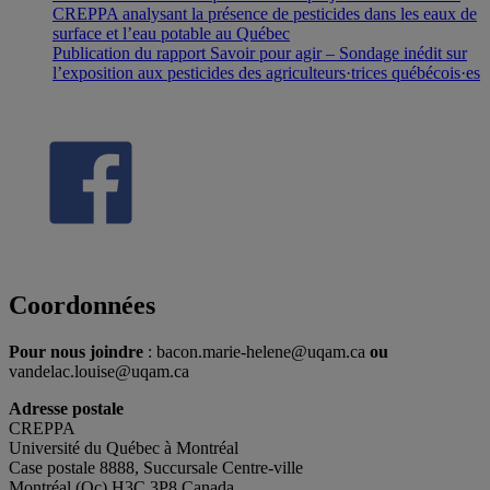
CREPPA analysant la présence de pesticides dans les eaux de
surface et l’eau potable au Québec
Publication du rapport Savoir pour agir – Sondage inédit sur
l’exposition aux pesticides des agriculteurs·trices québécois·es
Coordonnées
Pour nous joindre
: bacon.marie-helene@uqam.ca
ou
vandelac.louise@uqam.ca
Adresse postale
CREPPA
Université du Québec à Montréal
Case postale 8888, Succursale Centre-ville
Montréal (Qc) H3C 3P8 Canada