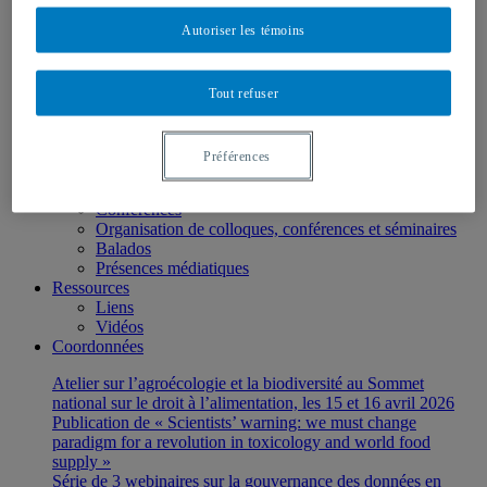
Direction, coordination et professionnels de recherche
Autoriser les témoins
Membres réguliers
Membres associés
Stagiaires et étudiant-e-s
Membres OBNL
Tout refuser
Recherches
Axes de recherches
Projets de recherche
Préférences
Activités de diffusion
Publications
Conférences
Organisation de colloques, conférences et séminaires
Balados
Présences médiatiques
Ressources
Liens
Vidéos
Coordonnées
Atelier sur l’agroécologie et la biodiversité au Sommet
national sur le droit à l’alimentation, les 15 et 16 avril 2026
Publication de « Scientists’ warning: we must change
paradigm for a revolution in toxicology and world food
supply »
Série de 3 webinaires sur la gouvernance des données en